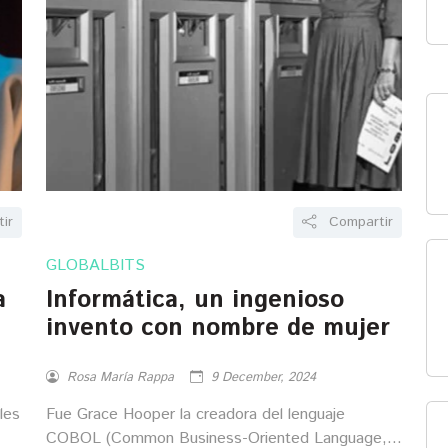
ir
Compartir
GLOBALBITS
a
Informática, un ingenioso
invento con nombre de mujer
Rosa María Rappa
9 December, 2024
les
Fue Grace Hooper la creadora del lenguaje
COBOL (Common Business-Oriented Language,