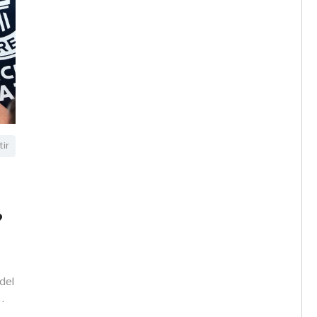
ir
?
del