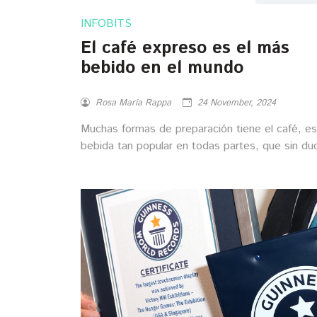
INFOBITS
El café expreso es el más
bebido en el mundo
Rosa María Rappa
24 November, 2024
Muchas formas de preparación tiene el café, e
bebida tan popular en todas partes, que sin du
obsesiona por igual a baristas y bebedores
fanáticos alrededor del mundo.