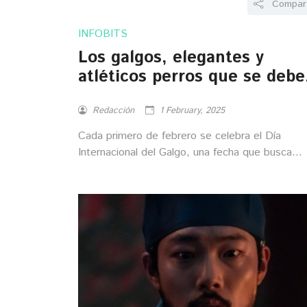
Compart
INFOBITS
Los galgos, elegantes y
atléticos perros que se deb
proteger
Redacción
1 February, 2025
Cada primero de febrero se celebra el Día
Internacional del Galgo, una fecha que busca
concienciar sobre la situación de estos perros
hermosos y atléticos en todo el mundo,
promoviendo su adopción y bienestar.