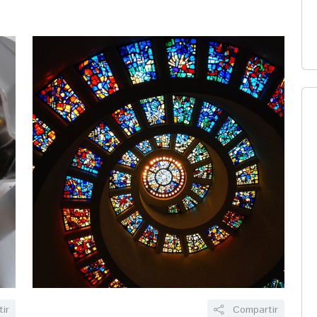
.
por sus siglas en inglés) y con ello se convirtió en
la madre de la informativa.
ir
Compartir