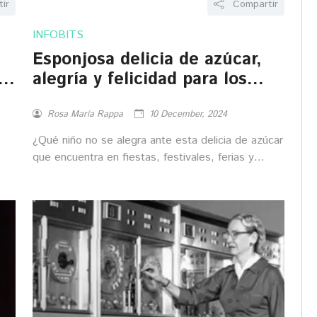
ir
Compartir
INFOBITS
Esponjosa delicia de azúcar,
en
alegría y felicidad para los
niños
Rosa María Rappa
10 December, 2024
¿Qué niño no se alegra ante esta delicia de azúcar
que encuentra en fiestas, festivales, ferias y
eventos infantiles? La mayoría saltaran de
contentos ante la sola presencia de su mágica
máquina que los elabora.