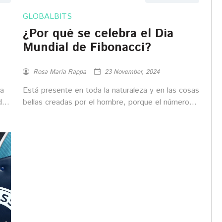
GLOBALBITS
¿Por qué se celebra el Día
Mundial de Fibonacci?
Rosa María Rappa
23 November, 2024
sa
Está presente en toda la naturaleza y en las cosas
da
bellas creadas por el hombre, porque el número
de la proporción áurea que ingenió Fibonacci en
1202 representa el equilibrio supremo del universo
y todo lo que lo contiene.