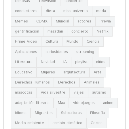
famosas
Televisión
conciertos
conductores
dieta
miss universo
moda
Memes
CDMX
Mundial
actores
Previa
gentrificacion
mazatlan
concierto
Netflix
Prime Video
Cultura
Mundo
Ciencia
Aplicaciones
curiosidades
streaming
Literatura
Navidad
IA
playlist
niños
Educativo
Mujeres
arquitectura
Arte
Derechos Humanos
Derechos
Animales
mascotas
Vida silvestre
viajes
autismo
adaptación literaria
Max
videojuegos
anime
idioma
Migrantes
Subculturas
Filosofía
Medio ambiente
cambio climático
Cocina