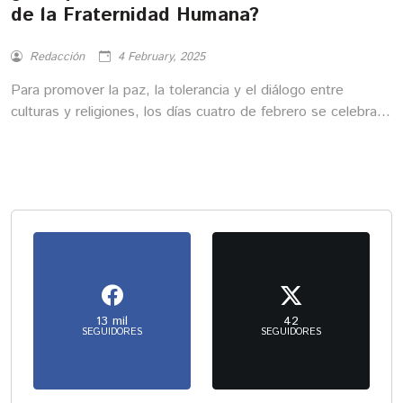
de la Fraternidad Humana?
Redacción
4 February, 2025
Para promover la paz, la tolerancia y el diálogo entre
culturas y religiones, los días cuatro de febrero se celebra el
Día Internacional de la Fraternidad Humana.
13 mil
42
SEGUIDORES
SEGUIDORES