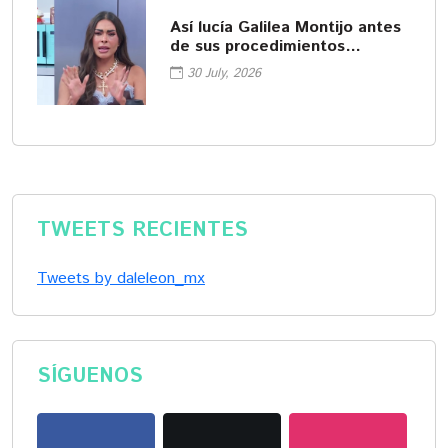
Así lucía Galilea Montijo antes
de sus procedimientos
cosméticos
30 July, 2026
TWEETS RECIENTES
Tweets by daleleon_mx
SÍGUENOS