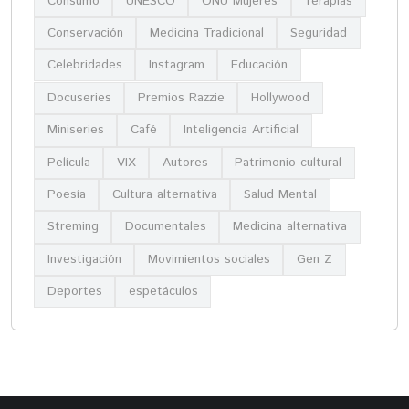
Consumo
UNESCO
ONU Mujeres
Terapias
Conservación
Medicina Tradicional
Seguridad
Celebridades
Instagram
Educación
Docuseries
Premios Razzie
Hollywood
Miniseries
Café
Inteligencia Artificial
Película
VIX
Autores
Patrimonio cultural
Poesía
Cultura alternativa
Salud Mental
Streming
Documentales
Medicina alternativa
Investigación
Movimientos sociales
Gen Z
Deportes
espetáculos