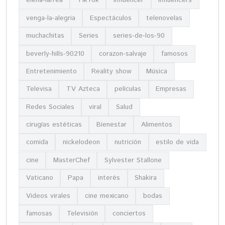
elena-larrea
TikTok
influencer
influencers
venga-la-alegria
Espectáculos
telenovelas
muchachitas
Series
series-de-los-90
beverly-hills-90210
corazon-salvaje
famosos
Entretenimiento
Reality show
Música
Televisa
TV Azteca
películas
Empresas
Redes Sociales
viral
Salud
cirugías estéticas
Bienestar
Alimentos
comida
nickelodeon
nutrición
estilo de vida
cine
MasterChef
Sylvester Stallone
Vaticano
Papa
interés
Shakira
Videos virales
cine mexicano
bodas
famosas
Televisión
conciertos