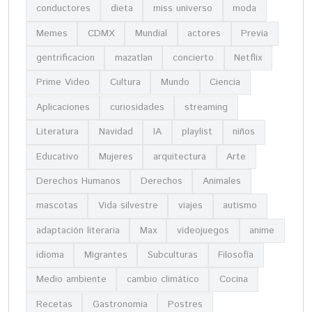
conductores
dieta
miss universo
moda
Memes
CDMX
Mundial
actores
Previa
gentrificacion
mazatlan
concierto
Netflix
Prime Video
Cultura
Mundo
Ciencia
Aplicaciones
curiosidades
streaming
Literatura
Navidad
IA
playlist
niños
Educativo
Mujeres
arquitectura
Arte
Derechos Humanos
Derechos
Animales
mascotas
Vida silvestre
viajes
autismo
adaptación literaria
Max
videojuegos
anime
idioma
Migrantes
Subculturas
Filosofía
Medio ambiente
cambio climático
Cocina
Recetas
Gastronomia
Postres