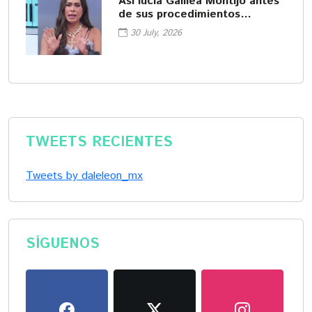
Así lucía Galilea Montijo antes
de sus procedimientos
cosméticos
30 July, 2026
TWEETS RECIENTES
Tweets by daleleon_mx
SÍGUENOS