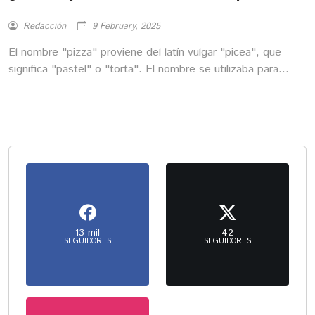
Redacción
9 February, 2025
El nombre "pizza" proviene del latín vulgar "picea", que
significa "pastel" o "torta". El nombre se utilizaba para
describir panes planos cocidos en las cenizas, similares a lo
que conocemos hoy como pizza.
13 mil
42
SEGUIDORES
SEGUIDORES