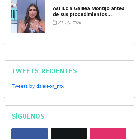
Así lucía Galilea Montijo antes
de sus procedimientos
cosméticos
30 July, 2026
TWEETS RECIENTES
Tweets by daleleon_mx
SÍGUENOS