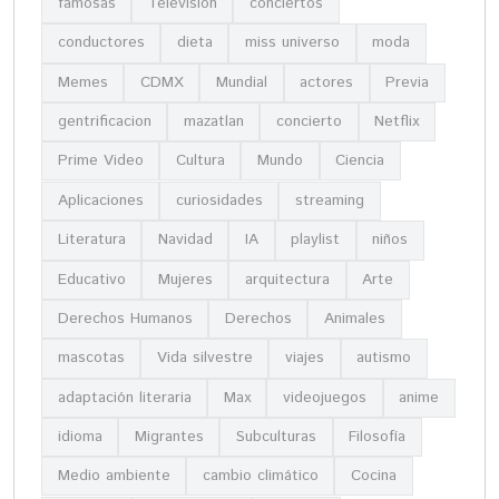
famosas
Televisión
conciertos
conductores
dieta
miss universo
moda
Memes
CDMX
Mundial
actores
Previa
gentrificacion
mazatlan
concierto
Netflix
Prime Video
Cultura
Mundo
Ciencia
Aplicaciones
curiosidades
streaming
Literatura
Navidad
IA
playlist
niños
Educativo
Mujeres
arquitectura
Arte
Derechos Humanos
Derechos
Animales
mascotas
Vida silvestre
viajes
autismo
adaptación literaria
Max
videojuegos
anime
idioma
Migrantes
Subculturas
Filosofía
Medio ambiente
cambio climático
Cocina