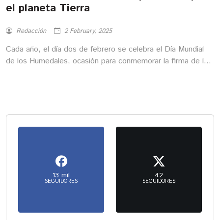
el planeta Tierra
Redacción
2 February, 2025
Cada año, el día dos de febrero se celebra el Día Mundial
de los Humedales, ocasión para conmemorar la firma de la
Convención sobre los Humedales en Ramsar, Irán, en 1971.
13 mil
42
SEGUIDORES
SEGUIDORES