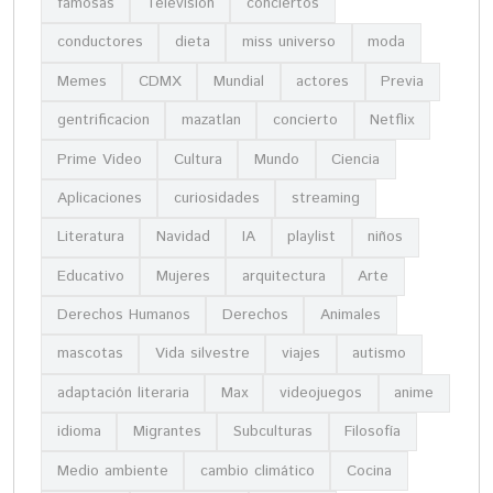
famosas
Televisión
conciertos
conductores
dieta
miss universo
moda
Memes
CDMX
Mundial
actores
Previa
gentrificacion
mazatlan
concierto
Netflix
Prime Video
Cultura
Mundo
Ciencia
Aplicaciones
curiosidades
streaming
Literatura
Navidad
IA
playlist
niños
Educativo
Mujeres
arquitectura
Arte
Derechos Humanos
Derechos
Animales
mascotas
Vida silvestre
viajes
autismo
adaptación literaria
Max
videojuegos
anime
idioma
Migrantes
Subculturas
Filosofía
Medio ambiente
cambio climático
Cocina