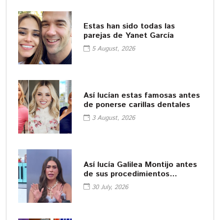
Estas han sido todas las
parejas de Yanet García
5 August, 2026
Así lucían estas famosas antes
de ponerse carillas dentales
3 August, 2026
Así lucía Galilea Montijo antes
de sus procedimientos
cosméticos
30 July, 2026