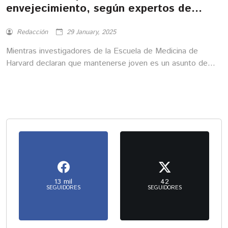
envejecimiento, según expertos de
Harvard
Redacción
29 January, 2025
Mientras investigadores de la Escuela de Medicina de
Harvard declaran que mantenerse joven es un asunto de
tener hábitos saludables, el campo de los tratamientos
estéticos y los productos antienvejecimiento crece cada día
y ofrece alternativas novedosas para este 2025.
13 mil
42
SEGUIDORES
SEGUIDORES