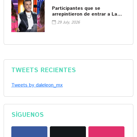
Participantes que se
arrepintieron de entrar a La
Casa de los Famosos
29 July, 2026
TWEETS RECIENTES
Tweets by daleleon_mx
SÍGUENOS