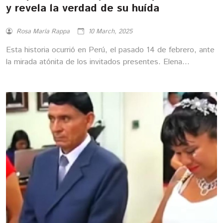
y revela la verdad de su huída
Rosa María Rappa
10 March, 2025
Esta historia ocurrió en Perú, el pasado 14 de febrero, ante
la mirada atónita de los invitados presentes. Elena
Barrantes sorprendió a todos, en especial al novio que la
esperaba frente el altar, con una huida inesperada luego de
pronunciar su respuesta ante la pregunta de si aceptaba en
matrimonio a su novio, Clever Guayán.