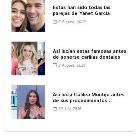
Estas han sido todas las
parejas de Yanet García
5 August, 2026
Así lucían estas famosas antes
de ponerse carillas dentales
3 August, 2026
Así lucía Galilea Montijo antes
de sus procedimientos
cosméticos
30 July, 2026