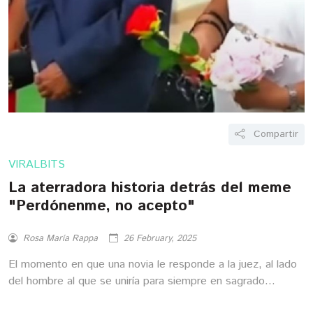
Compartir
VIRALBITS
La aterradora historia detrás del meme
"Perdónenme, no acepto"
Rosa María Rappa
26 February, 2025
El momento en que una novia le responde a la juez, al lado
del hombre al que se uniría para siempre en sagrado
matrimonio, "pérdonme todos, no acepto", para luego salir