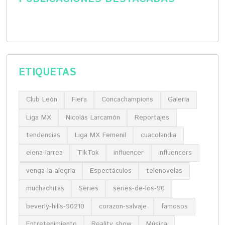
ETIQUETAS
Club León
Fiera
Concachampions
Galería
Liga MX
Nicolás Larcamón
Reportajes
tendencias
Liga MX Femenil
cuacolandia
elena-larrea
TikTok
influencer
influencers
venga-la-alegria
Espectáculos
telenovelas
muchachitas
Series
series-de-los-90
beverly-hills-90210
corazon-salvaje
famosos
Entretenimiento
Reality show
Música