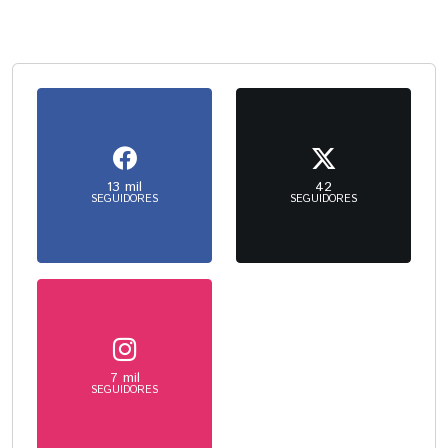
corriendo del recinto donde se oficiaba la boda, ya es uno
de los videos-meme más virales de los últimos tiempos en
la plataforma de TikTok.
13 mil
42
SEGUIDORES
SEGUIDORES
7 mil
SEGUIDORES