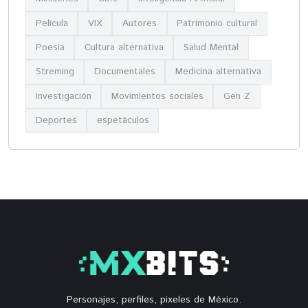
Película
VIX
Autores
Patrimonio cultural
Poesía
Cultura alternativa
Salud Mental
Streming
Documentales
Medicina alternativa
Investigación
Movimientos sociales
Gen Z
Deportes
espetáculos
Personajes, perfiles, pixeles de México.