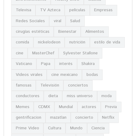
Televisa
TV Azteca
películas
Empresas
Redes Sociales
viral
Salud
cirugías estéticas
Bienestar
Alimentos
comida
nickelodeon
nutrición
estilo de vida
cine
MasterChef
Sylvester Stallone
Vaticano
Papa
interés
Shakira
Videos virales
cine mexicano
bodas
famosas
Televisión
conciertos
conductores
dieta
miss universo
moda
Memes
CDMX
Mundial
actores
Previa
gentrificacion
mazatlan
concierto
Netflix
Prime Video
Cultura
Mundo
Ciencia