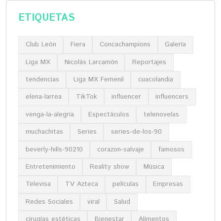
ETIQUETAS
Club León
Fiera
Concachampions
Galería
Liga MX
Nicolás Larcamón
Reportajes
tendencias
Liga MX Femenil
cuacolandia
elena-larrea
TikTok
influencer
influencers
venga-la-alegria
Espectáculos
telenovelas
muchachitas
Series
series-de-los-90
beverly-hills-90210
corazon-salvaje
famosos
Entretenimiento
Reality show
Música
Televisa
TV Azteca
películas
Empresas
Redes Sociales
viral
Salud
cirugías estéticas
Bienestar
Alimentos