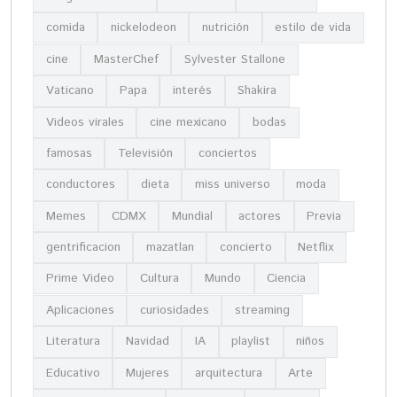
comida
nickelodeon
nutrición
estilo de vida
cine
MasterChef
Sylvester Stallone
Vaticano
Papa
interés
Shakira
Videos virales
cine mexicano
bodas
famosas
Televisión
conciertos
conductores
dieta
miss universo
moda
Memes
CDMX
Mundial
actores
Previa
gentrificacion
mazatlan
concierto
Netflix
Prime Video
Cultura
Mundo
Ciencia
Aplicaciones
curiosidades
streaming
Literatura
Navidad
IA
playlist
niños
Educativo
Mujeres
arquitectura
Arte