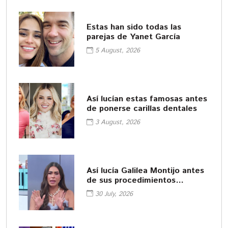
Estas han sido todas las
parejas de Yanet García
5 August, 2026
Así lucían estas famosas antes
de ponerse carillas dentales
3 August, 2026
Así lucía Galilea Montijo antes
de sus procedimientos
cosméticos
30 July, 2026