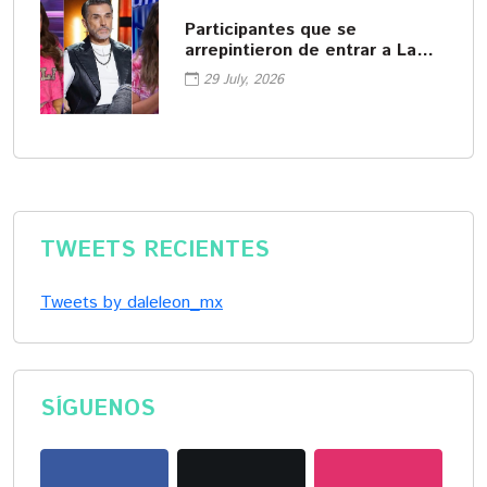
Participantes que se
arrepintieron de entrar a La
Casa de los Famosos
29 July, 2026
TWEETS RECIENTES
Tweets by daleleon_mx
SÍGUENOS