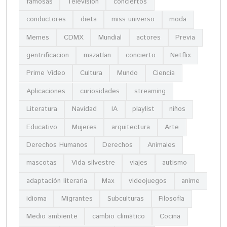
famosas
Televisión
conciertos
conductores
dieta
miss universo
moda
Memes
CDMX
Mundial
actores
Previa
gentrificacion
mazatlan
concierto
Netflix
Prime Video
Cultura
Mundo
Ciencia
Aplicaciones
curiosidades
streaming
Literatura
Navidad
IA
playlist
niños
Educativo
Mujeres
arquitectura
Arte
Derechos Humanos
Derechos
Animales
mascotas
Vida silvestre
viajes
autismo
adaptación literaria
Max
videojuegos
anime
idioma
Migrantes
Subculturas
Filosofía
Medio ambiente
cambio climático
Cocina