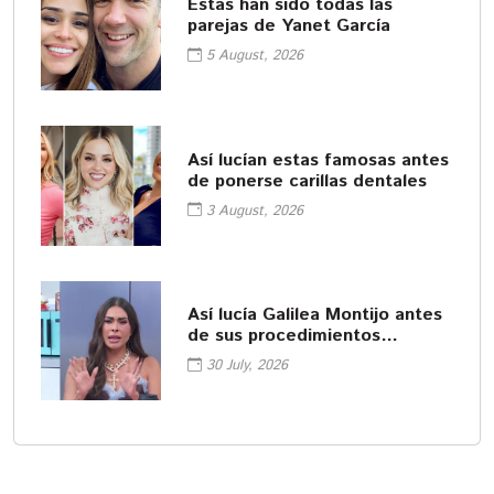
Estas han sido todas las
parejas de Yanet García
5 August, 2026
Así lucían estas famosas antes
de ponerse carillas dentales
3 August, 2026
Así lucía Galilea Montijo antes
de sus procedimientos
cosméticos
30 July, 2026