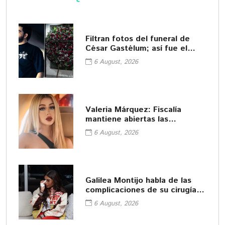
Filtran fotos del funeral de
César Gastélum; así fue el
último adiós
6 August, 2026
Valeria Márquez: Fiscalía
mantiene abiertas las
investigaciones contra sus
6 August, 2026
amigas
Galilea Montijo habla de las
complicaciones de su cirugía
estética
6 August, 2026