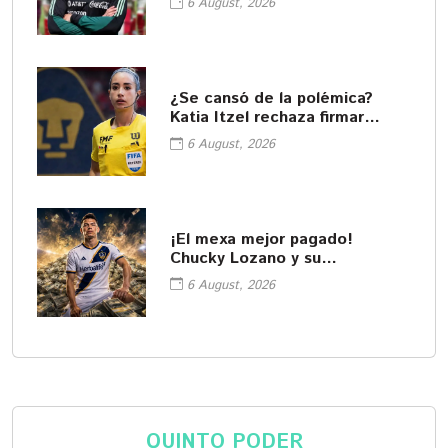
6 August, 2026
¿Se cansó de la polémica?
Katia Itzel rechaza firmar
playera de Pumas
6 August, 2026
¡El mexa mejor pagado!
Chucky Lozano y su
impresionante sueldo en LA
6 August, 2026
Galaxy
QUINTO PODER