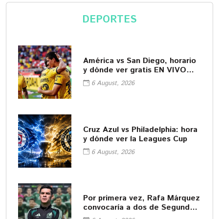
DEPORTES
América vs San Diego, horario
y dónde ver gratis EN VIVO
Leagues Cup
6 August, 2026
Cruz Azul vs Philadelphia: hora
y dónde ver la Leagues Cup
6 August, 2026
Por primera vez, Rafa Márquez
convocaría a dos de Segunda
División al Tri