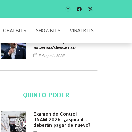
Muy irregular, el triste
presente de Álvaro
Fidalgo tras ir a Europa
5 August, 2026
LOBALBITS
SHOWBITS
VIRALBITS
Aficionado encara a
Mikel Arriola por el
ascenso/descenso
5 August, 2026
QUINTO PODER
Examen de Control
UNAM 2026: ¿aspirantes
deberán pagar de nuevo?