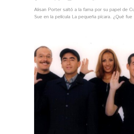
Alisan Porter saltó a la fama por su papel de Cu
Sue en la película La pequeña pícara. ¿Qué fue
ella?