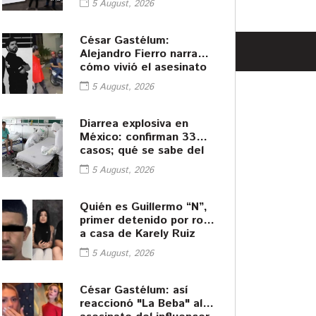
5 August, 2026
César Gastélum:
Alejandro Fierro narra
cómo vivió el asesinato
del influencer
5 August, 2026
Diarrea explosiva en
México: confirman 33
casos; qué se sabe del
brote
5 August, 2026
Quién es Guillermo “N”,
primer detenido por robo
a casa de Karely Ruiz
5 August, 2026
César Gastélum: así
reaccionó "La Beba" al