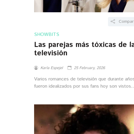
Compart
SHOWBITS
Las parejas más tóxicas de l
televisión
Karla Espejel
25 February, 2026
Varios romances de televisión que durante año
fueron idealizados por sus fans hoy son vistos
desde otra perspectiva y han sido calificados
como tóxicos