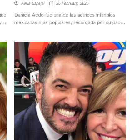
Karla Espejel
26 February, 2026
que
Daniela Aedo fue una de las actrices infantiles
y
mexicanas más populares, recordada por su papel
en "Carita de Ángel". ¿Qué fue de ella?