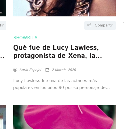
ir
Compartir
SHOWBITS
Qué fue de Lucy Lawless,
e
protagonista de Xena, la
princesa guerrera
Karla Espejel
2 March, 2026
Lucy Lawless fue una de las actrices más
populares en los años 90 por su personaje de
Xena. ¿Qué fue de ella luego de la serie?