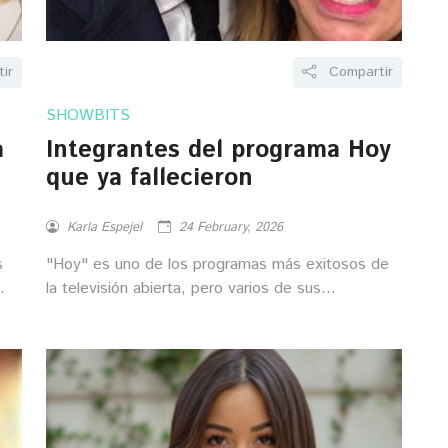
ir
Compartir
SHOWBITS
a
Integrantes del programa Hoy
que ya fallecieron
Karla Espejel
24 February, 2026
s
"Hoy" es uno de los programas más exitosos de
la televisión abierta, pero varios de sus
integrantes ya han muerto