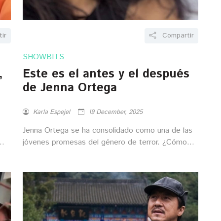
ir
Compartir
SHOWBITS
,
Este es el antes y el después
de Jenna Ortega
Karla Espejel
19 December, 2025
Jenna Ortega se ha consolidado como una de las
jóvenes promesas del género de terror. ¿Cómo
a?
lucía en sus inicios?