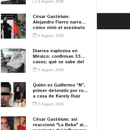
5 August, 2026
César Gastélum:
Alejandro Fierro narra
cómo vivió el asesinato
del influencer
5 August, 2026
Diarrea explosiva en
México: confirman 33
casos; qué se sabe del
brote
5 August, 2026
Quién es Guillermo “N”,
primer detenido por robo
a casa de Karely Ruiz
5 August, 2026
César Gastélum: así
reaccionó "La Beba" al