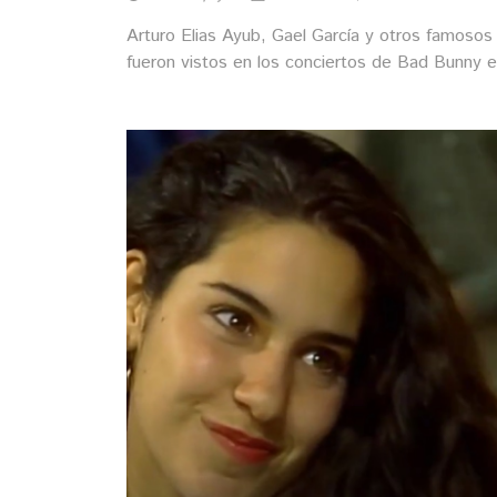
Arturo Elias Ayub, Gael García y otros famosos
fueron vistos en los conciertos de Bad Bunny 
México.