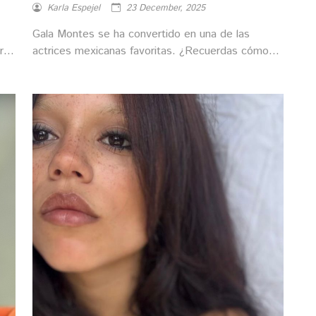
Karla Espejel
23 December, 2025
Gala Montes se ha convertido en una de las
r
actrices mexicanas favoritas. ¿Recuerdas cómo
lucía en sus inicios?