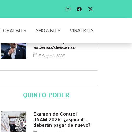
Muy irregular, el triste
presente de Álvaro
Fidalgo tras ir a Europa
5 August, 2026
LOBALBITS
SHOWBITS
VIRALBITS
Aficionado encara a
Mikel Arriola por el
ascenso/descenso
5 August, 2026
QUINTO PODER
Examen de Control
UNAM 2026: ¿aspirantes
deberán pagar de nuevo?