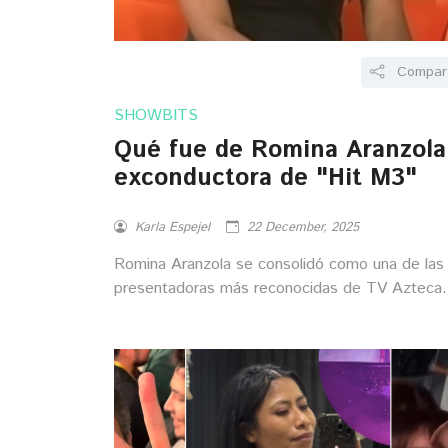
Compart
SHOWBITS
Qué fue de Romina Aranzola
exconductora de "Hit M3"
Karla Espejel
22 December, 2025
Romina Aranzola se consolidó como una de las
presentadoras más reconocidas de TV Azteca
durante la década de los 2000. ¿Qué fue de ell