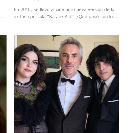
En 2010, se llevó al cine una nueva versión de la
en
exitosa película "Karate Kid". ¿Qué pasó con los
protagonistas?