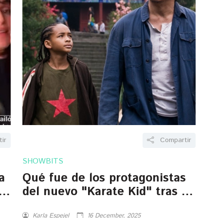
ir
Compartir
SHOWBITS
a
Qué fue de los protagonistas
del nuevo "Karate Kid" tras 15
años
Karla Espejel
16 December, 2025