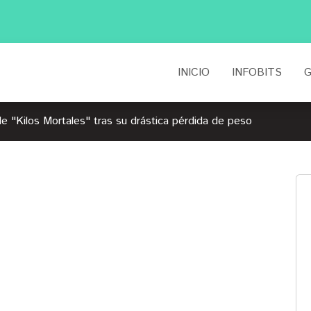
INICIO
INFOBITS
G
e "Kilos Mortales" tras su drástica pérdida de peso