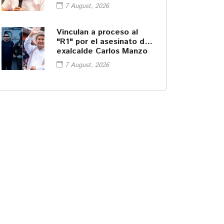
audiencia por el caso
7 August, 2026
Ayotzinapa
Vinculan a proceso al
"R1" por el asesinato del
exalcalde Carlos Manzo
7 August, 2026