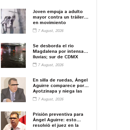
Joven empuja a adulto
mayor contra un tráiler
en movimiento
7 August, 2026
Se desborda el río
Magdalena por intensas
lluvias; sur de CDMX
queda bajo el agua
7 August, 2026
En silla de ruedas, Ángel
Aguirre comparece por
Ayotzinapa y niega las
acusaciones
7 August, 2026
Prisión preventiva para
Ángel Aguirre: esto
resolvió el juez en la