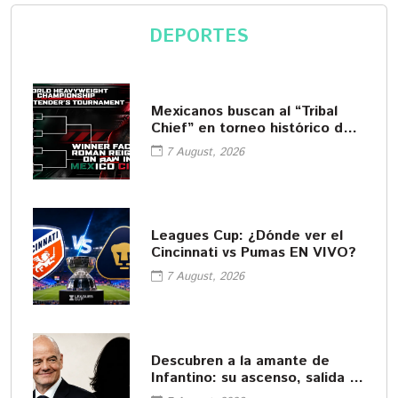
DEPORTES
Mexicanos buscan al “Tribal
Chief” en torneo histórico de
WWE
7 August, 2026
Leagues Cup: ¿Dónde ver el
Cincinnati vs Pumas EN VIVO?
7 August, 2026
Descubren a la amante de
Infantino: su ascenso, salida y
pago de la UEFA