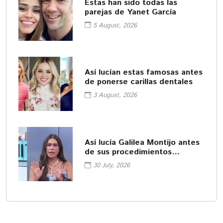
Estas han sido todas las
parejas de Yanet García
5 August, 2026
Así lucían estas famosas antes
de ponerse carillas dentales
3 August, 2026
Así lucía Galilea Montijo antes
de sus procedimientos
cosméticos
30 July, 2026