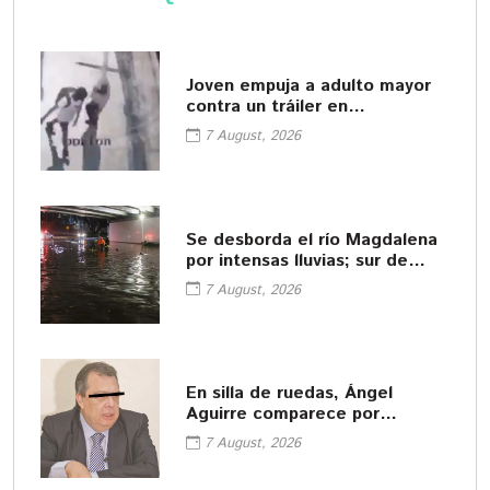
Joven empuja a adulto mayor
contra un tráiler en
movimiento
7 August, 2026
Se desborda el río Magdalena
por intensas lluvias; sur de
CDMX queda bajo el agua
7 August, 2026
En silla de ruedas, Ángel
Aguirre comparece por
Ayotzinapa y niega las
7 August, 2026
acusaciones