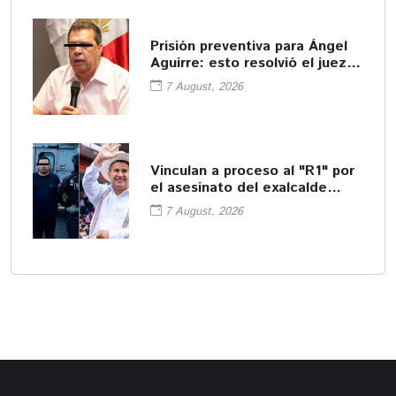
Prisión preventiva para Ángel
Aguirre: esto resolvió el juez
en la audiencia por el caso
7 August, 2026
Ayotzinapa
Vinculan a proceso al "R1" por
el asesinato del exalcalde
Carlos Manzo
7 August, 2026