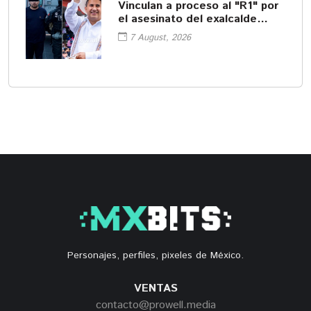
Vinculan a proceso al "R1" por
el asesinato del exalcalde
Carlos Manzo
7 August, 2026
Personajes, perfiles, pixeles de México.
VENTAS
contacto@prowell.media