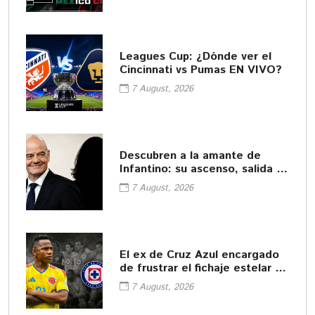
Leagues Cup: ¿Dónde ver el
Cincinnati vs Pumas EN VIVO?
7 August, 2026
Descubren a la amante de
Infantino: su ascenso, salida y
pago de la UEFA
7 August, 2026
El ex de Cruz Azul encargado
de frustrar el fichaje estelar de
América
7 August, 2026