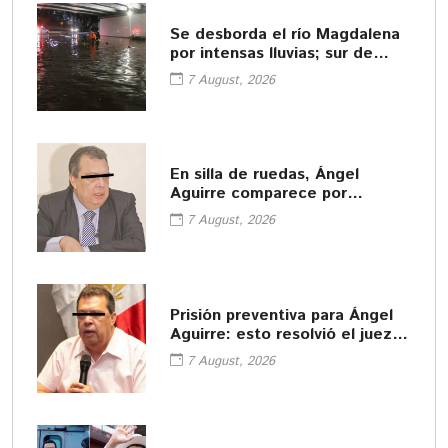
Se desborda el río Magdalena
por intensas lluvias; sur de
CDMX queda bajo el agua
7 August, 2026
En silla de ruedas, Ángel
Aguirre comparece por
Ayotzinapa y niega las
7 August, 2026
acusaciones
Prisión preventiva para Ángel
Aguirre: esto resolvió el juez
en la audiencia por el caso
7 August, 2026
Ayotzinapa