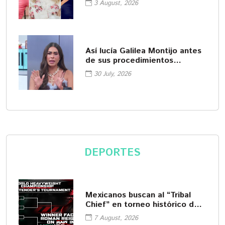
3 August, 2026
Así lucía Galilea Montijo antes
de sus procedimientos
cosméticos
30 July, 2026
DEPORTES
Mexicanos buscan al “Tribal
Chief” en torneo histórico de
WWE
7 August, 2026