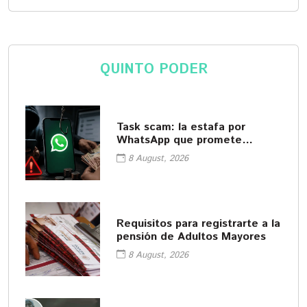
QUINTO PODER
Task scam: la estafa por
WhatsApp que promete
empleos fáciles
8 August, 2026
Requisitos para registrarte a la
pensión de Adultos Mayores
8 August, 2026