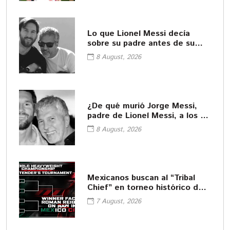
Lo que Lionel Messi decía
sobre su padre antes de su
fallecimiento
8 August, 2026
¿De qué murió Jorge Messi,
padre de Lionel Messi, a los 68
años?
8 August, 2026
Mexicanos buscan al “Tribal
Chief” en torneo histórico de
WWE
7 August, 2026