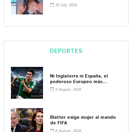
cosméticos
30 July, 2026
DEPORTES
Ni Inglaterra ni España, el
poderoso Europeo más
interesado en Gil Mora
6 August, 2026
Blatter exige mujer al mando
de FIFA
6 August, 2026