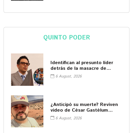
QUINTO PODER
Identifican al presunto líder
detrás de la masacre de
Zacatecas
6 August, 2026
¿Anticipó su muerte? Reviven
video de César Gastélum
donde interpreta a hombre
6 August, 2026
que muere asesinado