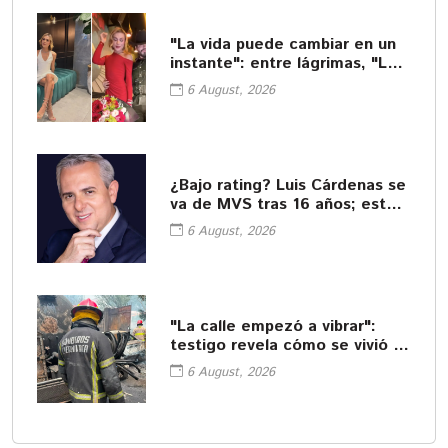
"La vida puede cambiar en un
instante": entre lágrimas, "La
Beba" se despide de César
6 August, 2026
Gastélum
¿Bajo rating? Luis Cárdenas se
va de MVS tras 16 años; esto
se sabe
6 August, 2026
"La calle empezó a vibrar":
testigo revela cómo se vivió la
explosión de pipa en
6 August, 2026
Cuernavaca