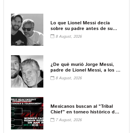
Lo que Lionel Messi decía
sobre su padre antes de su
fallecimiento
8 August, 2026
¿De qué murió Jorge Messi,
padre de Lionel Messi, a los 68
años?
8 August, 2026
Mexicanos buscan al “Tribal
Chief” en torneo histórico de
WWE
7 August, 2026