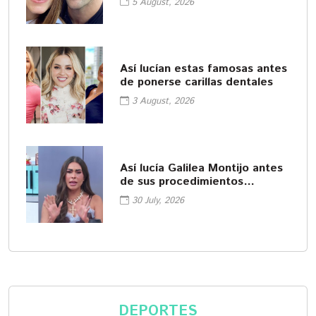
5 August, 2026
Así lucían estas famosas antes
de ponerse carillas dentales
3 August, 2026
Así lucía Galilea Montijo antes
de sus procedimientos
cosméticos
30 July, 2026
DEPORTES