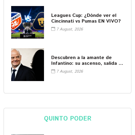
Leagues Cup: ¿Dónde ver el
Cincinnati vs Pumas EN VIVO?
7 August, 2026
Descubren a la amante de
Infantino: su ascenso, salida y
pago de la UEFA
7 August, 2026
QUINTO PODER