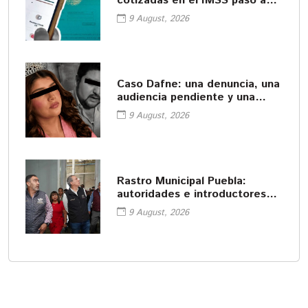
cotizadas en el IMSS paso a
paso
9 August, 2026
Caso Dafne: una denuncia, una
audiencia pendiente y una
muerte
9 August, 2026
Rastro Municipal Puebla:
autoridades e introductores
revisan operación
9 August, 2026