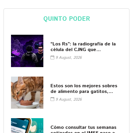
QUINTO PODER
“Los Rs”: la radiografía de la
célula del CJNG que
encabezaba "El R-1"
9 August, 2026
Estos son los mejores sobres
de alimento para gatitos,
según Profeco
9 August, 2026
Cómo consultar tus semanas