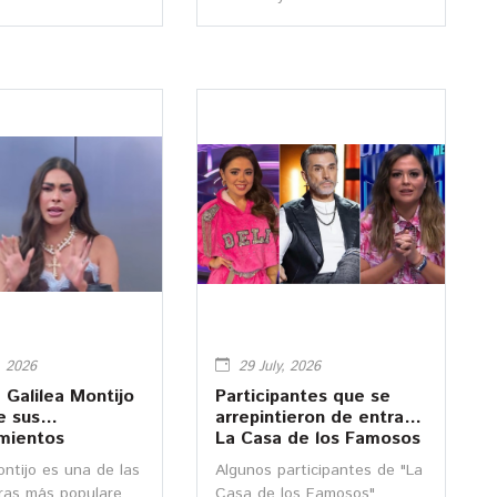
sos México" por su
mexicanas más populares.
ación física
Mira cómo lucía en sus
inicios
, 2026
29 July, 2026
a Galilea Montijo
Participantes que se
e sus
arrepintieron de entrar a
mientos
La Casa de los Famosos
icos
ontijo es una de las
Algunos participantes de "La
ras más populares
Casa de los Famosos"