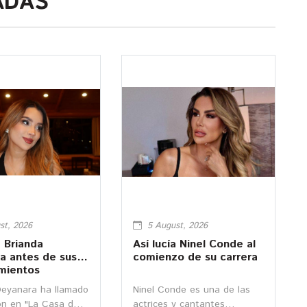
ADAS
st, 2026
5 August, 2026
a Brianda
Así lucía Ninel Conde al
a antes de sus
comienzo de su carrera
mientos
icos
Deyanara ha llamado
Ninel Conde es una de las
ón en "La Casa de
actrices y cantantes