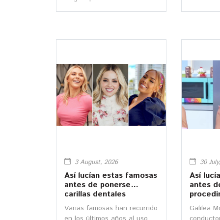
Jacques Audiard, tuvo un
los Famo
presupuesto de 26 millones
transform
de euros, es decir unos
$556,283,000 pesos
mexicanos,
aproximadamente.
3 August, 2026
30 July
Así lucían estas famosas
Así lucí
antes de ponerse
antes d
carillas dentales
procedi
cosmét
Varias famosas han recurrido
Galilea M
en los últimos años al uso de
conducto