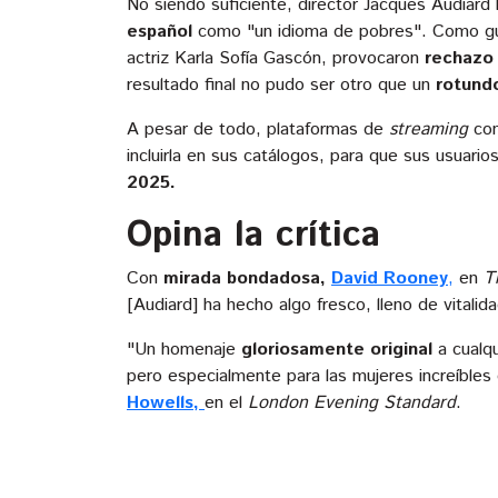
No siendo suficiente, director Jacques Audiard h
español
como "un idioma de pobres". Como gui
actriz Karla Sofía Gascón, provocaron
rechazo 
resultado final no pudo ser otro que un
rotundo
A pesar de todo, plataformas de
streaming
co
incluirla en sus catálogos, para que sus usuario
2025.
Opina la crítica
Con
mirada bondadosa,
David Rooney
,
en
T
[Audiard] ha hecho algo fresco, lleno de vitalid
"Un homenaje
gloriosamente original
a cualqu
pero especialmente para las mujeres increíbles 
Howells,
en el
London Evening Standard
.