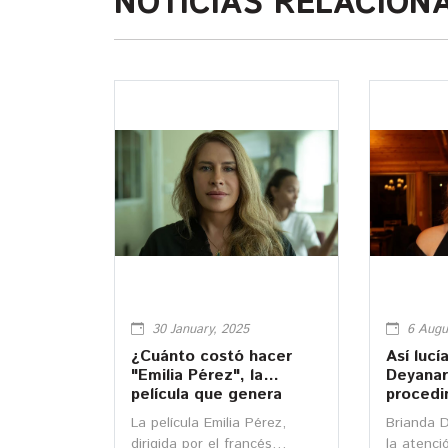
NOTICIAS RELACION
30 January, 2025
6 Augu
¿Cuánto costó hacer
Así lucí
"Emilia Pérez", la
Deyanar
película que genera
procedi
rechazo en México?
cosmét
La película Emilia Pérez,
Brianda 
dirigida por el francés
la atenci