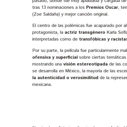
pasado, donde fue muy aplaudida y cargada de
tras 13 nominaciones a los
Premios Oscar
, te
(Zoe Saldaña) y mejor canción original.
El centro de las polémicas fue acaparado por a
protagonista, la
actriz transgénero
Karla Sofí
interpretadas como de
transfóbicas y racista
Por su parte, la película fue particularmente ma
ofensiva y superficial
sobre ciertas temáticas 
mostrando una
visión estereotipada
de las co
se desarrolla en México, la mayoría de las esc
la autenticidad o verosimilitud
de la represe
mexicana.