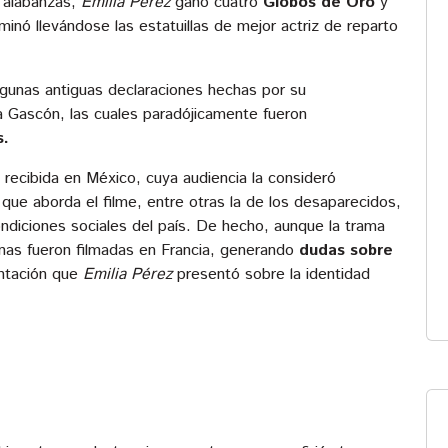
 alabanzas,
Emilia Pérez
ganó cuatro
Globos de Oro
y
rminó llevándose las estatuillas de mejor actriz de reparto
lgunas antiguas declaraciones hechas por su
a Gascón, las cuales paradójicamente fueron
s.
l recibida en México, cuya audiencia la consideró
que aborda el filme, entre otras la de los desaparecidos,
ndiciones sociales del país. De hecho, aunque la trama
enas fueron filmadas en Francia, generando
dudas sobre
ntación que
Emilia Pérez
presentó sobre la identidad