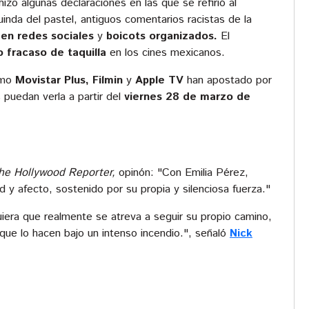
izo algunas declaraciones en las que se refirió al
nda del pastel, antiguos comentarios racistas de la
en redes sociales
y
boicots organizados.
El
 fracaso de taquilla
en los cines mexicanos.
mo
Movistar Plus, Filmin
y
Apple TV
han apostado por
s puedan verla a partir del
viernes 28 de marzo de
he Hollywood Reporter,
opinón: "Con Emilia Pérez,
ad y afecto, sostenido por su propia y silenciosa fuerza."
iera que realmente se atreva a seguir su propio camino,
que lo hacen bajo un intenso incendio.", señaló
Nick