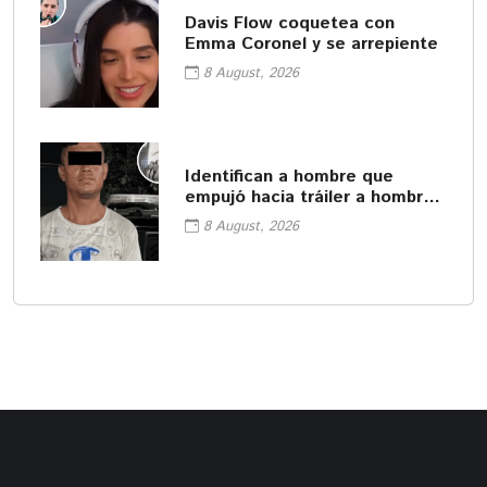
Davis Flow coquetea con
Emma Coronel y se arrepiente
8 August, 2026
Identifican a hombre que
empujó hacia tráiler a hombre
en Monterrey
8 August, 2026