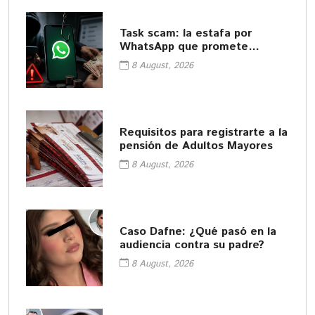
Task scam: la estafa por
WhatsApp que promete
empleos fáciles
8 August, 2026
Requisitos para registrarte a la
pensión de Adultos Mayores
8 August, 2026
Caso Dafne: ¿Qué pasó en la
audiencia contra su padre?
8 August, 2026