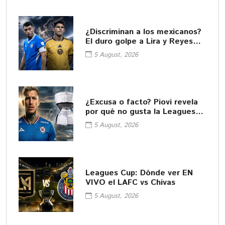
¿Discriminan a los mexicanos?
El duro golpe a Lira y Reyes
desde Europa
5 August, 2026
¿Excusa o facto? Piovi revela
por qué no gusta la Leagues
Cup
5 August, 2026
Leagues Cup: Dónde ver EN
VIVO el LAFC vs Chivas
5 August, 2026