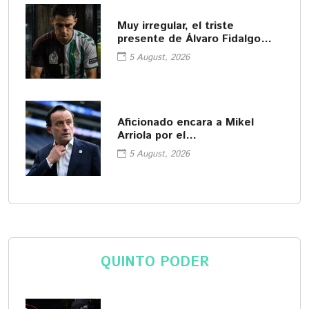
Muy irregular, el triste
presente de Álvaro Fidalgo
tras ir a Europa
5 August, 2026
Aficionado encara a Mikel
Arriola por el
ascenso/descenso
5 August, 2026
QUINTO PODER