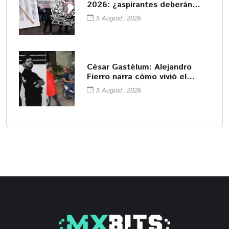
2026: ¿aspirantes deberán
pagar de nuevo?
5 August, 2026
César Gastélum: Alejandro
Fierro narra cómo vivió el
asesinato del influencer
5 August, 2026