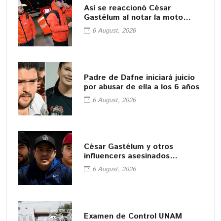
Así se reaccionó César
Gastélum al notar la moto
sospechosa
6 August, 2026
Padre de Dafne iniciará juicio
por abusar de ella a los 6 años
6 August, 2026
César Gastélum y otros
influencers asesinados
vinculados al narco
6 August, 2026
Examen de Control UNAM