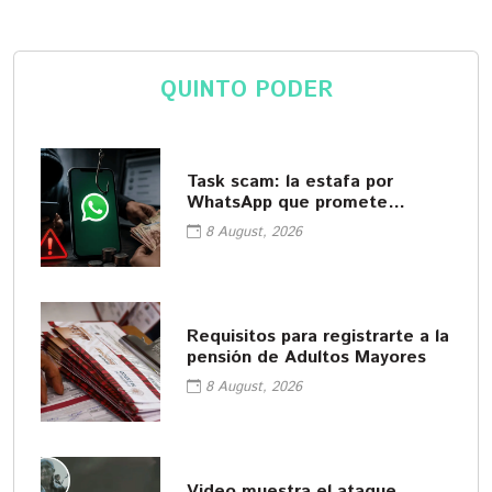
QUINTO PODER
Task scam: la estafa por
WhatsApp que promete
empleos fáciles
8 August, 2026
Requisitos para registrarte a la
pensión de Adultos Mayores
8 August, 2026
Video muestra el ataque