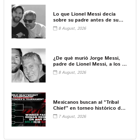
Lo que Lionel Messi decía
sobre su padre antes de su
fallecimiento
8 August, 2026
¿De qué murió Jorge Messi,
padre de Lionel Messi, a los 68
años?
8 August, 2026
Mexicanos buscan al “Tribal
Chief” en torneo histórico de
WWE
7 August, 2026