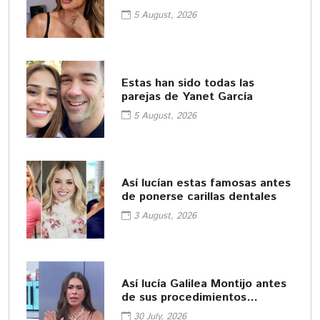
5 August, 2026
Estas han sido todas las
parejas de Yanet García
5 August, 2026
Así lucían estas famosas antes
de ponerse carillas dentales
3 August, 2026
Así lucía Galilea Montijo antes
de sus procedimientos
cosméticos
30 July, 2026