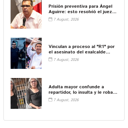
Prisión preventiva para Ángel
Aguirre: esto resolvió el juez
en la audiencia por el caso
7 August, 2026
Ayotzinapa
Vinculan a proceso al "R1" por
el asesinato del exalcalde
Carlos Manzo
7 August, 2026
Adulta mayor confunde a
repartidor, lo insulta y le roba
su celular
7 August, 2026