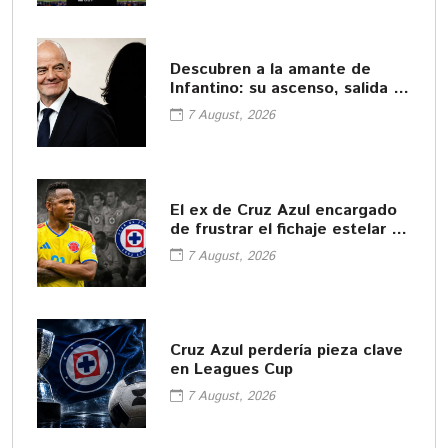
Descubren a la amante de
Infantino: su ascenso, salida y
pago de la UEFA
7 August, 2026
El ex de Cruz Azul encargado
de frustrar el fichaje estelar de
América
7 August, 2026
Cruz Azul perdería pieza clave
en Leagues Cup
7 August, 2026