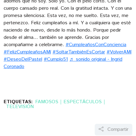
adornos que no soy. Solo yo. Con el pelo corto. Con el
cuerpo cansado pero real. Con la gratitud intacta. Y con una
promesa silenciosa: Esta vez, no me suelto. Esta vez, me
pertenezco. Feliz cumpleaños a mí. Y a cualquiera que esté
naciendo de nuevo, desde lo más hondo. Porque pedir
desde el alma… también se aprende. Gracias por
acompañarme a celebrarme.
#CumpleañosConConciencia
#FelizCumpleañosAMí
#SoltarTambiénEsCortar
#VolverAMí
#DeseoDelPastel
#Cumplo51
♬ sonido original - Ingrid
Coronado
ETIQUETAS:
FAMOSOS
ESPECTÁCULOS
TELEVISIÓN
Compartir