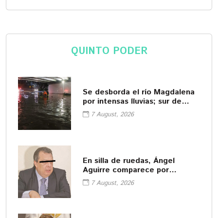
QUINTO PODER
Se desborda el río Magdalena
por intensas lluvias; sur de
CDMX queda bajo el agua
7 August, 2026
En silla de ruedas, Ángel
Aguirre comparece por
Ayotzinapa y niega las
7 August, 2026
acusaciones