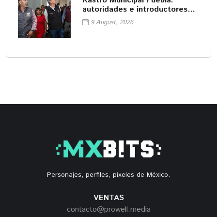
Rastro Municipal Puebla:
autoridades e introductores
revisan operación
9 August, 2026
Personajes, perfiles, pixeles de México.
VENTAS
contacto@prowell.media