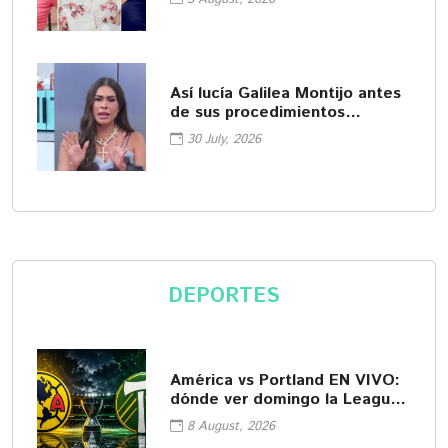
Así lucía Galilea Montijo antes
de sus procedimientos
cosméticos
30 July, 2026
DEPORTES
América vs Portland EN VIVO:
dónde ver domingo la Leagues
Cup
8 August, 2026