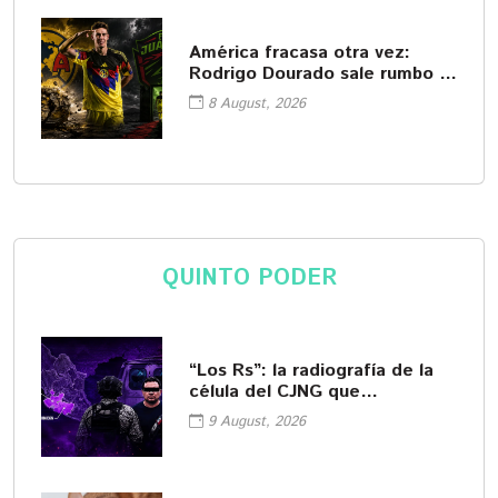
América fracasa otra vez:
Rodrigo Dourado sale rumbo a
Juárez
8 August, 2026
QUINTO PODER
“Los Rs”: la radiografía de la
célula del CJNG que
encabezaba "El R-1"
9 August, 2026