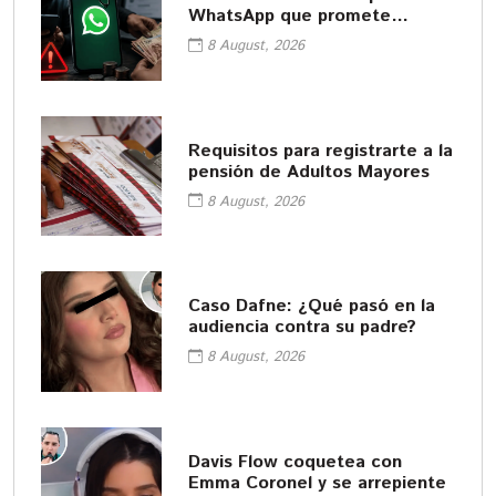
WhatsApp que promete
empleos fáciles
8 August, 2026
Requisitos para registrarte a la
pensión de Adultos Mayores
8 August, 2026
Caso Dafne: ¿Qué pasó en la
audiencia contra su padre?
8 August, 2026
Davis Flow coquetea con
Emma Coronel y se arrepiente