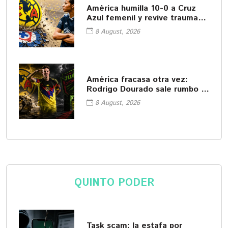
América humilla 10-0 a Cruz
Azul femenil y revive traumas
del pasado
8 August, 2026
América fracasa otra vez:
Rodrigo Dourado sale rumbo a
Juárez
8 August, 2026
QUINTO PODER
Task scam: la estafa por