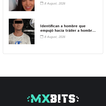
8 August, 2026
Identifican a hombre que
empujó hacia tráiler a hombre
en Monterrey
8 August, 2026