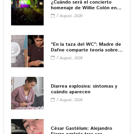
¿Cuándo será el concierto
homenaje de Willie Colón en
Iztapalapa?
7 August, 2026
“En la taza del WC”: Madre de
Dafne comparte teoría sobre
cómo murió su hija
7 August, 2026
Diarrea explosiva: síntomas y
cuándo aparecen
7 August, 2026
César Gastélum: Alejandro