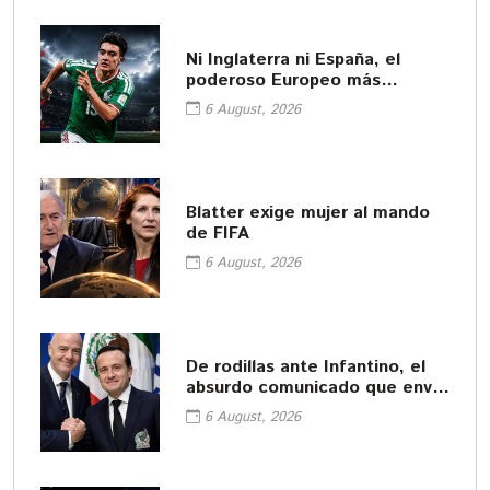
Ni Inglaterra ni España, el
poderoso Europeo más
interesado en Gil Mora
6 August, 2026
Blatter exige mujer al mando
de FIFA
6 August, 2026
De rodillas ante Infantino, el
absurdo comunicado que envió
la FMF
6 August, 2026