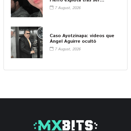
Fierro explota tras ser
señalado cómplice del
7 August, 2026
asesinato
Caso Ayotzinapa: videos que
Ángel Aguirre ocultó
7 August, 2026