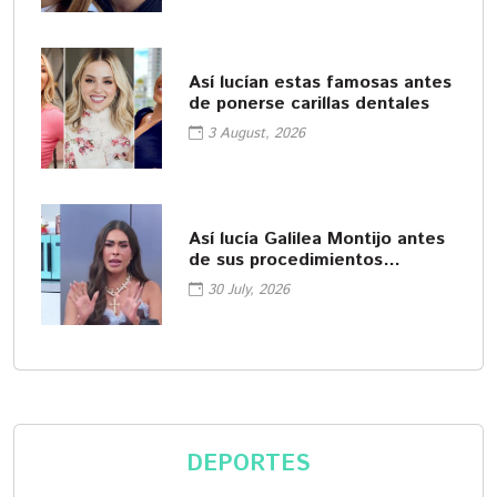
Así lucían estas famosas antes
de ponerse carillas dentales
3 August, 2026
Así lucía Galilea Montijo antes
de sus procedimientos
cosméticos
30 July, 2026
DEPORTES