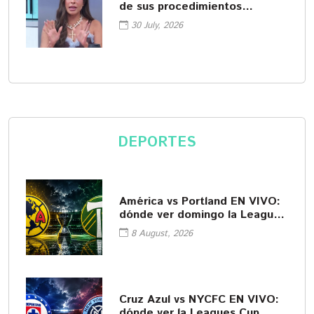
de sus procedimientos
cosméticos
30 July, 2026
DEPORTES
América vs Portland EN VIVO:
dónde ver domingo la Leagues
Cup
8 August, 2026
Cruz Azul vs NYCFC EN VIVO:
dónde ver la Leagues Cup