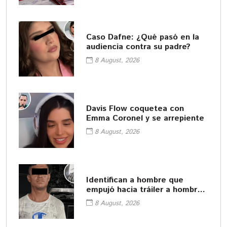
Caso Dafne: ¿Qué pasó en la
audiencia contra su padre?
8 August, 2026
Davis Flow coquetea con
Emma Coronel y se arrepiente
8 August, 2026
Identifican a hombre que
empujó hacia tráiler a hombre
en Monterrey
8 August, 2026