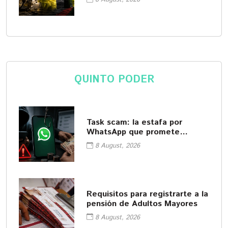
QUINTO PODER
Task scam: la estafa por
WhatsApp que promete
empleos fáciles
8 August, 2026
Requisitos para registrarte a la
pensión de Adultos Mayores
8 August, 2026