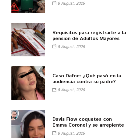
empleos fáciles
8 August, 2026
Requisitos para registrarte a la
pensión de Adultos Mayores
8 August, 2026
Caso Dafne: ¿Qué pasó en la
audiencia contra su padre?
8 August, 2026
Davis Flow coquetea con
Emma Coronel y se arrepiente
8 August, 2026