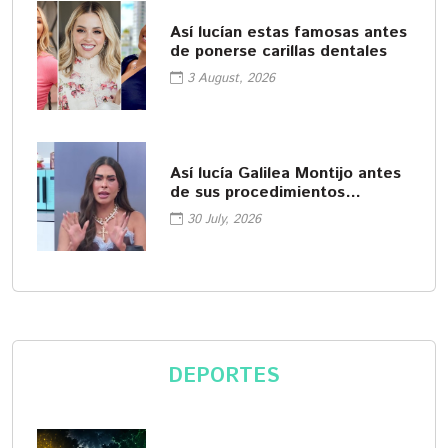
Así lucían estas famosas antes
de ponerse carillas dentales
3 August, 2026
Así lucía Galilea Montijo antes
de sus procedimientos
cosméticos
30 July, 2026
DEPORTES