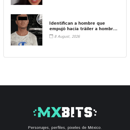
Identifican a hombre que
empujó hacia tráiler a hombre
en Monterrey
8 August, 2026
Personajes, perfiles, pixeles de México.