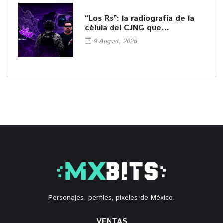
“Los Rs”: la radiografía de la
célula del CJNG que
encabezaba "El R-1"
9 August, 2026
Personajes, perfiles, pixeles de México.
VENTAS