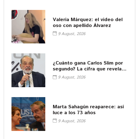
Valeria Márquez: el video del
oso con apellido Álvarez
9 August, 2026
¿Cuánto gana Carlos Slim por
segundo? La cifra que revela el
tamaño de su fortuna
9 August, 2026
Marta Sahagún reaparece: así
luce a los 73 años
9 August, 2026