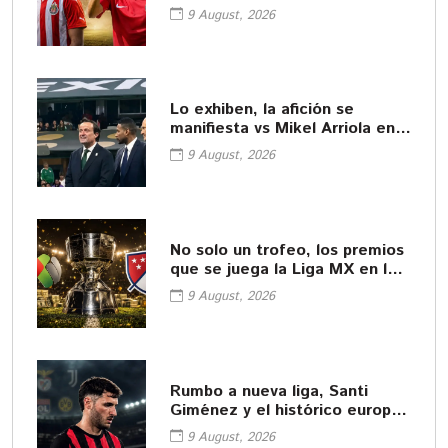
ser titular
9 August, 2026
Lo exhiben, la afición se
manifiesta vs Mikel Arriola en
premiacion Sub-20
9 August, 2026
No solo un trofeo, los premios
que se juega la Liga MX en la
Leagues Cup
9 August, 2026
Rumbo a nueva liga, Santi
Giménez y el histórico europeo
que lo buscaría
9 August, 2026