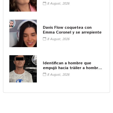
8 August, 2026
Davis Flow coquetea con
Emma Coronel y se arrepiente
8 August, 2026
Identifican a hombre que
empujó hacia tráiler a hombre
en Monterrey
8 August, 2026