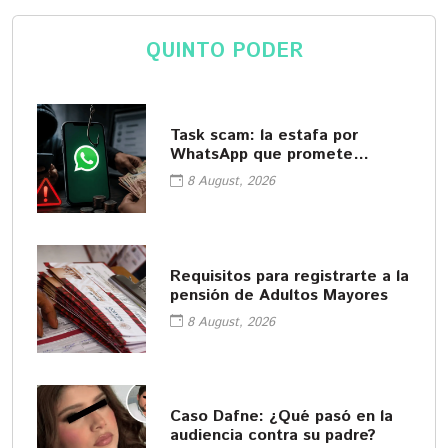
QUINTO PODER
Task scam: la estafa por
WhatsApp que promete
empleos fáciles
8 August, 2026
Requisitos para registrarte a la
pensión de Adultos Mayores
8 August, 2026
Caso Dafne: ¿Qué pasó en la
audiencia contra su padre?