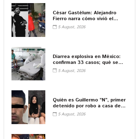
César Gastélum: Alejandro
Fierro narra cómo vivió el
asesinato del influencer
5 August, 2026
Diarrea explosiva en México:
confirman 33 casos; qué se
sabe del brote
5 August, 2026
Quién es Guillermo “N”, primer
detenido por robo a casa de
Karely Ruiz
5 August, 2026