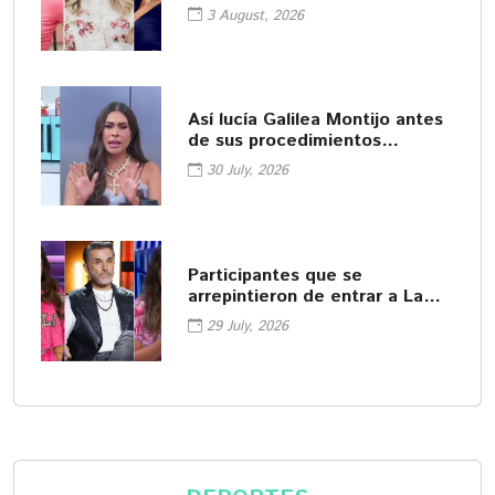
3 August, 2026
Así lucía Galilea Montijo antes
de sus procedimientos
cosméticos
30 July, 2026
Participantes que se
arrepintieron de entrar a La
Casa de los Famosos
29 July, 2026