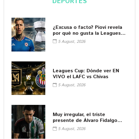
DEPORTES
¿Excusa o facto? Piovi revela
por qué no gusta la Leagues
Cup
5 August, 2026
Leagues Cup: Dónde ver EN
VIVO el LAFC vs Chivas
5 August, 2026
Muy irregular, el triste
presente de Álvaro Fidalgo
tras ir a Europa
5 August, 2026