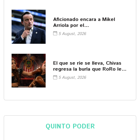
Aficionado encara a Mikel
Arriola por el
ascenso/descenso
5 August, 2026
El que se ríe se lleva, Chivas
regresa la burla que RoRo le
hizo a Rivers
5 August, 2026
QUINTO PODER