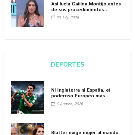
Así lucía Galilea Montijo antes
de sus procedimientos
cosméticos
30 July, 2026
DEPORTES
Ni Inglaterra ni España, el
poderoso Europeo más
interesado en Gil Mora
6 August, 2026
Blatter exige mujer al mando