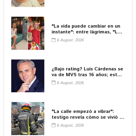
que muere asesinado
"La vida puede cambiar en un
instante": entre lágrimas, "La
Beba" se despide de César
6 August, 2026
Gastélum
¿Bajo rating? Luis Cárdenas se
va de MVS tras 16 años; esto
se sabe
6 August, 2026
"La calle empezó a vibrar":
testigo revela cómo se vivió la
explosión de pipa en
6 August, 2026
Cuernavaca