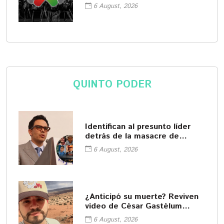
6 August, 2026
QUINTO PODER
Identifican al presunto líder
detrás de la masacre de
Zacatecas
6 August, 2026
¿Anticipó su muerte? Reviven
video de César Gastélum
donde interpreta a hombre
6 August, 2026