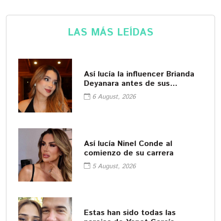
LAS MÁS LEÍDAS
Así lucía la influencer Brianda
Deyanara antes de sus
procedimientos cosméticos
6 August, 2026
Así lucía Ninel Conde al
comienzo de su carrera
5 August, 2026
Estas han sido todas las