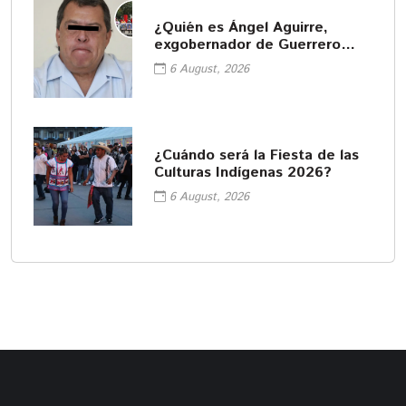
¿Quién es Ángel Aguirre,
exgobernador de Guerrero
ligado a Ayotzinapa?
6 August, 2026
¿Cuándo será la Fiesta de las
Culturas Indígenas 2026?
6 August, 2026