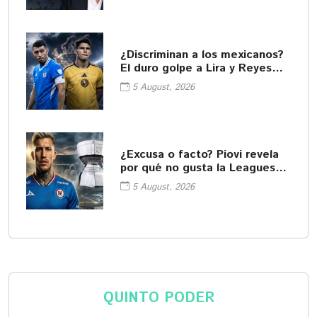
¿Discriminan a los mexicanos?
El duro golpe a Lira y Reyes
desde Europa
5 August, 2026
¿Excusa o facto? Piovi revela
por qué no gusta la Leagues
Cup
5 August, 2026
QUINTO PODER