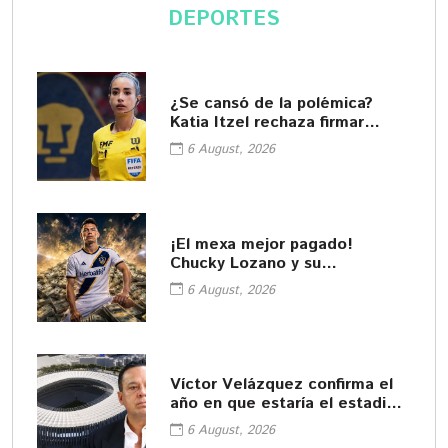
DEPORTES
¿Se cansó de la polémica?
Katia Itzel rechaza firmar
playera de Pumas
6 August, 2026
¡El mexa mejor pagado!
Chucky Lozano y su
impresionante sueldo en LA
6 August, 2026
Galaxy
Víctor Velázquez confirma el
año en que estaría el estadio
de Cruz Azul
6 August, 2026