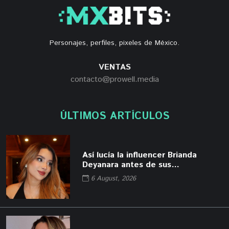
Personajes, perfiles, pixeles de México.
VENTAS
contacto@prowell.media
ÚLTIMOS ARTÍCULOS
Así lucía la influencer Brianda
Deyanara antes de sus
procedimientos cosméticos
6 August, 2026