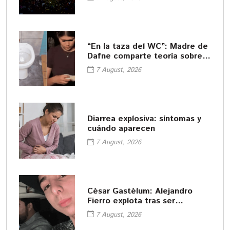
“En la taza del WC”: Madre de
Dafne comparte teoría sobre
cómo murió su hija
7 August, 2026
Diarrea explosiva: síntomas y
cuándo aparecen
7 August, 2026
César Gastélum: Alejandro
Fierro explota tras ser
señalado cómplice del
7 August, 2026
asesinato