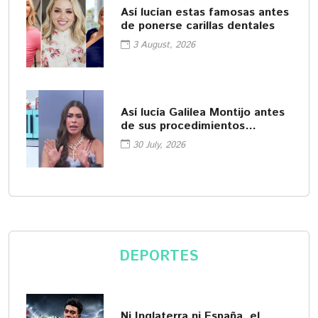
Así lucían estas famosas antes
de ponerse carillas dentales
3 August, 2026
Así lucía Galilea Montijo antes
de sus procedimientos
cosméticos
30 July, 2026
DEPORTES
Ni Inglaterra ni España, el