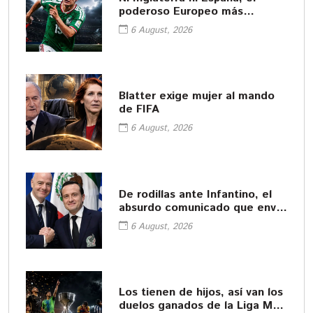
poderoso Europeo más
interesado en Gil Mora
6 August, 2026
Blatter exige mujer al mando
de FIFA
6 August, 2026
De rodillas ante Infantino, el
absurdo comunicado que envió
la FMF
6 August, 2026
Los tienen de hijos, así van los
duelos ganados de la Liga MX