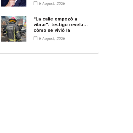
sabe
6 August, 2026
"La calle empezó a
vibrar": testigo revela
cómo se vivió la
explosión de pipa en
6 August, 2026
Cuernavaca