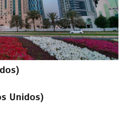
idos)
os Unidos)