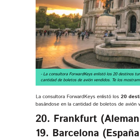
- La consultora ForwardKeys enlistó los 20 destinos tu
cantidad de boletos de avión vendidos. Te los mostram
La consultora ForwardKeys enlistó los
20 dest
basándose en la cantidad de boletos de avión 
20. Frankfurt (Aleman
19. Barcelona (España