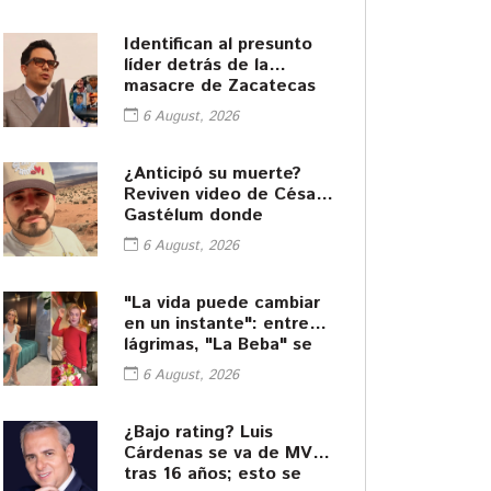
Identifican al presunto
líder detrás de la
masacre de Zacatecas
6 August, 2026
¿Anticipó su muerte?
Reviven video de César
Gastélum donde
interpreta a hombre que
6 August, 2026
muere asesinado
"La vida puede cambiar
en un instante": entre
lágrimas, "La Beba" se
despide de César
6 August, 2026
Gastélum
¿Bajo rating? Luis
Cárdenas se va de MVS
tras 16 años; esto se