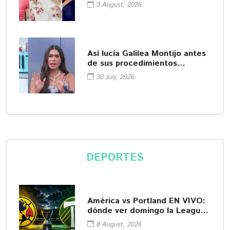
3 August, 2026
Así lucía Galilea Montijo antes
de sus procedimientos
cosméticos
30 July, 2026
DEPORTES
América vs Portland EN VIVO:
dónde ver domingo la Leagues
Cup
8 August, 2026