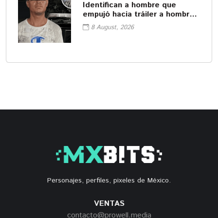
Identifican a hombre que
empujó hacia tráiler a hombre
en Monterrey
8 August, 2026
Personajes, perfiles, pixeles de México.
VENTAS
contacto@prowell.media