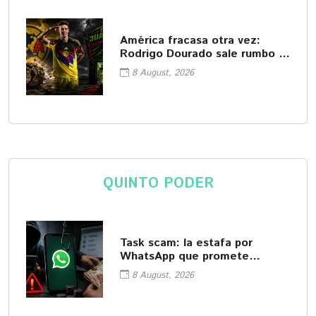
América fracasa otra vez:
Rodrigo Dourado sale rumbo a
Juárez
8 August, 2026
QUINTO PODER
Task scam: la estafa por
WhatsApp que promete
empleos fáciles
8 August, 2026