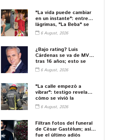
"La vida puede cambiar
en un instante": entre
lágrimas, "La Beba" se
despide de César
6 August, 2026
Gastélum
¿Bajo rating? Luis
Cárdenas se va de MVS
tras 16 años; esto se
sabe
6 August, 2026
"La calle empezó a
vibrar": testigo revela
cómo se vivió la
explosión de pipa en
6 August, 2026
Cuernavaca
Filtran fotos del funeral
de César Gastélum; así
fue el último adiós