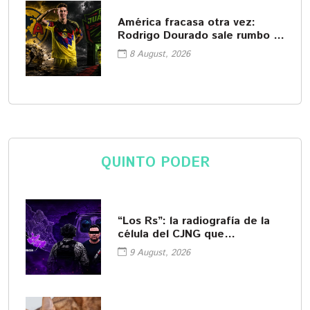
América fracasa otra vez:
Rodrigo Dourado sale rumbo a
Juárez
8 August, 2026
QUINTO PODER
“Los Rs”: la radiografía de la
célula del CJNG que
encabezaba "El R-1"
9 August, 2026