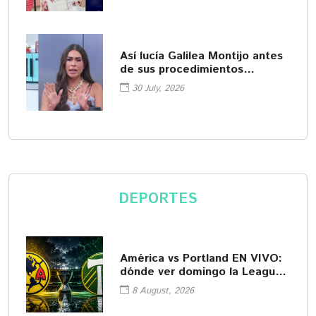
Así lucía Galilea Montijo antes
de sus procedimientos
cosméticos
30 July, 2026
DEPORTES
América vs Portland EN VIVO:
dónde ver domingo la Leagues
Cup
8 August, 2026