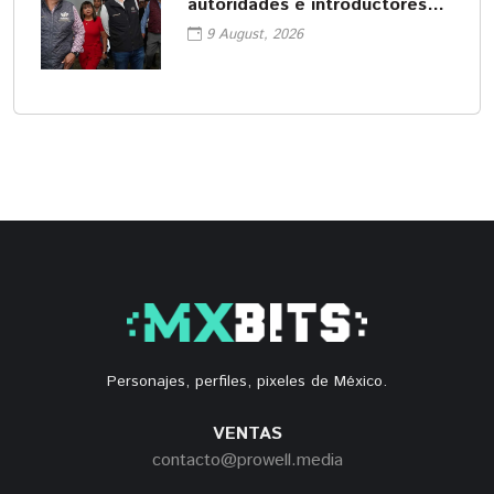
autoridades e introductores
revisan operación
9 August, 2026
Personajes, perfiles, pixeles de México.
VENTAS
contacto@prowell.media