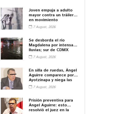
Joven empuja a adulto
mayor contra un tráiler
en movimiento
7 August, 2026
Se desborda el río
Magdalena por intensas
lluvias; sur de CDMX
queda bajo el agua
7 August, 2026
En silla de ruedas, Ángel
Aguirre comparece por
Ayotzinapa y niega las
acusaciones
7 August, 2026
Prisión preventiva para
Ángel Aguirre: esto
resolvió el juez en la