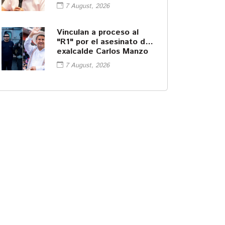
audiencia por el caso
7 August, 2026
Ayotzinapa
Vinculan a proceso al
"R1" por el asesinato del
exalcalde Carlos Manzo
7 August, 2026